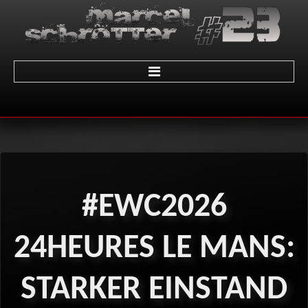
Home
über Marcel
Termine
#EWC2026
Galerie
01 - LeMans
24HEURES
LE
MANS:
02 - Sachsenring
STARKER
EINSTAND
03 - Brünn