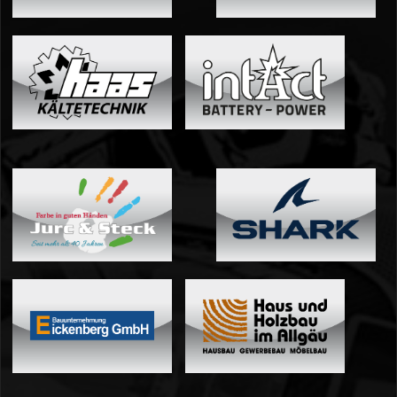
04 - Spa
05 - Suzuka
06 - Most
Sponsoren
Fanshop