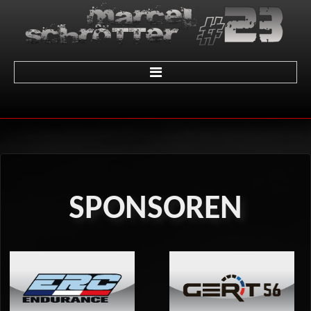
Home
über Marcel
Termine
SPONSOREN
Galerie
01 - LeMans
02 - Sachsenring
03 - Brünn