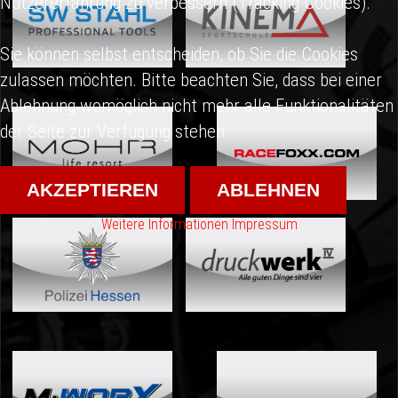
Nutzererfahrung zu verbessern (Tracking Cookies).
Sie können selbst entscheiden, ob Sie die Cookies
zulassen möchten. Bitte beachten Sie, dass bei einer
Ablehnung womöglich nicht mehr alle Funktionalitäten
der Seite zur Verfügung stehen.
AKZEPTIEREN
ABLEHNEN
Weitere Informationen
Impressum