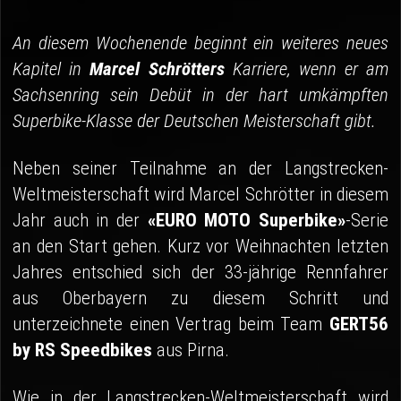
04 - Spa
An diesem Wochenende beginnt ein weiteres neues
05 - Suzuka
Kapitel in
Marcel Schrötters
Karriere, wenn er am
06 - Most
Sachsenring sein Debüt in der hart umkämpften
Superbike-Klasse der Deutschen Meisterschaft gibt.
Sponsoren
Fanshop
Neben seiner Teilnahme an der Langstrecken-
Weltmeisterschaft wird Marcel Schrötter in diesem
Jahr auch in der
«EURO MOTO Superbike»
-Serie
an den Start gehen. Kurz vor Weihnachten letzten
Jahres entschied sich der 33-jährige Rennfahrer
aus Oberbayern zu diesem Schritt und
unterzeichnete einen Vertrag beim Team
GERT56
by RS Speedbikes
aus Pirna.
Wie in der Langstrecken-Weltmeisterschaft wird