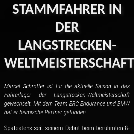
04 - Spa
STAMMFAHRER
IN
05 - Suzuka
DER
06 - Most
LANGSTRECKEN-
Sponsoren
Fanshop
WELTMEISTERSCHAF
Marcel Schrötter ist für die aktuelle Saison in das
Fahrerlager der Langstrecken-Weltmeisterschaft
gewechselt. Mit dem Team ERC Endurance und BMW
hat er heimische Partner gefunden.
Spätestens seit seinem Debüt beim berühmten 8-