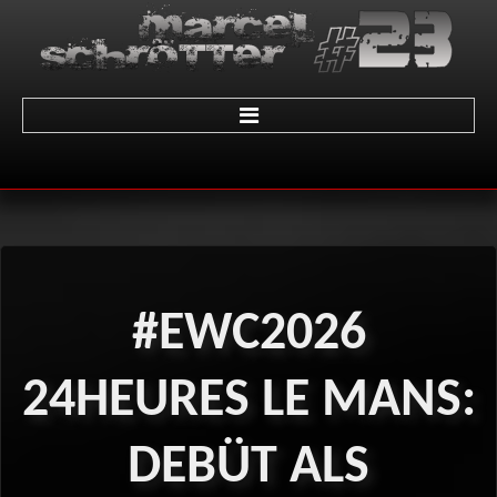
Home
über Marcel
Termine
#EWC2026
Galerie
01 - LeMans
24HEURES
LE
MANS:
02 - Sachsenring
DEBÜT
ALS
03 - Brünn