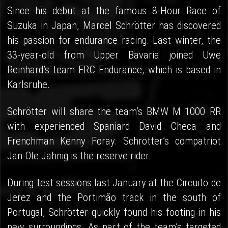
Since his debut at the famous 8-Hour Race of
Suzuka in Japan, Marcel Schrötter has discovered
his passion for endurance racing. Last winter, the
33-year-old from Upper Bavaria joined Uwe
Reinhard’s team ERC Endurance, which is based in
Karlsruhe.
Schrötter will share the team’s BMW M 1000 RR
with experienced Spaniard David Checa and
Frenchman Kenny Foray. Schrötter’s compatriot
Jan-Ole Jähnig is the reserve rider.
During test sessions last January at the Circuito de
Jerez and the Portimão track in the south of
Portugal, Schrötter quickly found his footing in his
new surroundings. As part of the team’s targeted