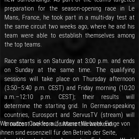
preparation for the season-opening race in Le
Mans, France, he took part in a multi-day test at
the same circuit two weeks ago, where he and his
team were able to establish themselves among
the top teams.
Race starts is on Saturday at 3:00 p.m. and ends
on Sunday at the same time. The qualifying
sessions will take place on Thursday afternoon
(3:50–5:40 p.m. CEST) and Friday morning (10:20
a.m.–12:10 p.m. CEST); their results will
determine the starting grid. In German-speaking
countries, Eurosport and ServusTV (stream) will
Wir nutzen Cookies auf unserer Website. Einige von
broadcast live from Le Mans this weekend.
ihnen sind essenziell für den Betrieb der Seite,