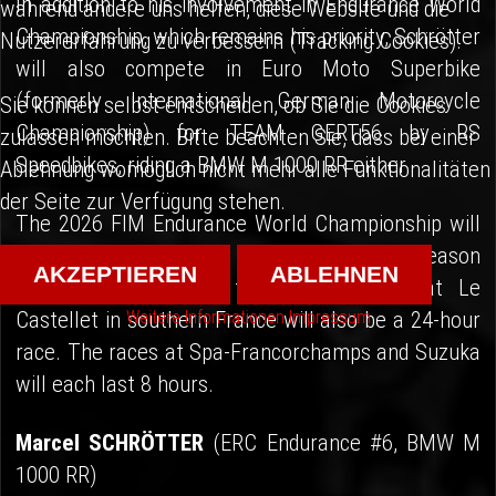
In addition to his involvement in Endurance World
während andere uns helfen, diese Website und die
Championship, which remains his priority, Schrötter
Nutzererfahrung zu verbessern (Tracking Cookies).
will also compete in Euro Moto Superbike
(formerly International German Motorcycle
Sie können selbst entscheiden, ob Sie die Cookies
Championship) for TEAM GERT56 by RS
zulassen möchten. Bitte beachten Sie, dass bei einer
Speedbikes, riding a BMW M 1000 RR either.
Ablehnung womöglich nicht mehr alle Funktionalitäten
der Seite zur Verfügung stehen.
The 2026 FIM Endurance World Championship will
consist of four events. In addition to the season
AKZEPTIEREN
ABLEHNEN
opener at Le Mans, the season finale at Le
Weitere Informationen
Impressum
Castellet in southern France will also be a 24-hour
race. The races at Spa-Francorchamps and Suzuka
will each last 8 hours.
Marcel SCHRÖTTER
(ERC Endurance #6, BMW M
1000 RR)