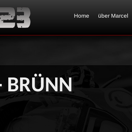
Home
über Marcel
- BRÜNN