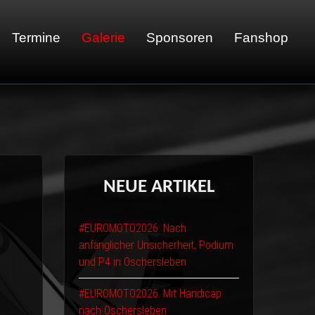
Termine
Galerie
Sponsoren
Fanshop
01 - LeMans
02 - Sachsenring
03 - Brünn
NEUE
ARTIKEL
04 - Spa
05 - Suzuka
#EUROMOTO2026: Nach
06 - Most
anfänglicher Unsicherheit, Podium
und P4 in Oschersleben
#EUROMOTO2026: Mit Handicap
nach Oschersleben