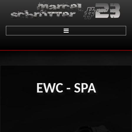
Home
über Marcel
Termine
EWC - SPA
Galerie
01 - LeMans
02 - Sachsenring
03 - Brünn