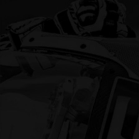
04 - Spa
05 - Suzuka
06 - Most
Sponsoren
Fanshop