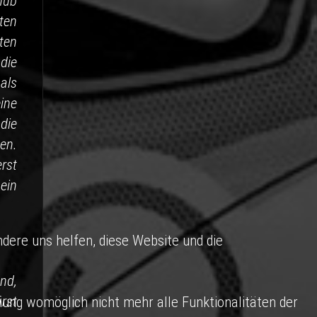
hub
ten
ten
die
als
ine
die
en.
rst
ein
ndere uns helfen, diese Website und die
nd,
rst
nung womöglich nicht mehr alle Funktionalitäten der