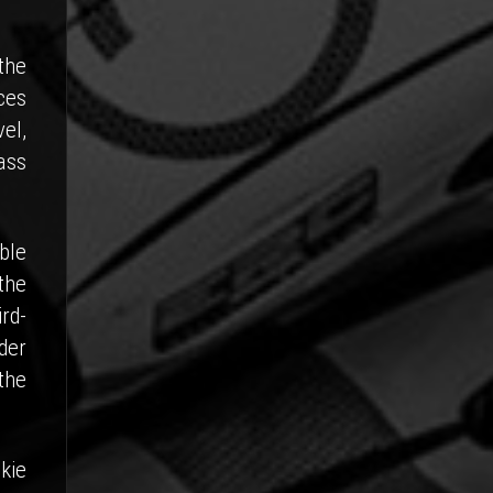
the
ces
el,
ass
ble
the
rd-
der
the
kie