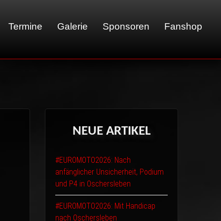
Termine
Galerie
Sponsoren
Fanshop
01 - LeMans
02 - Sachsenring
03 - Brünn
NEUE
ARTIKEL
04 - Spa
05 - Suzuka
#EUROMOTO2026: Nach
06 - Most
anfänglicher Unsicherheit, Podium
und P4 in Oschersleben
#EUROMOTO2026: Mit Handicap
nach Oschersleben