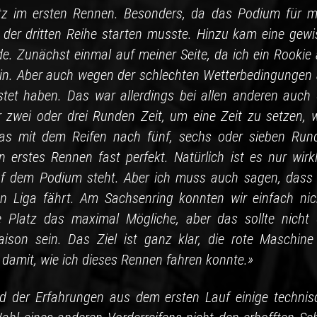
atz im ersten Rennen. Besonders, da das Podium für m
er dritten Reihe starten musste. Hinzu kam eine gewi
e. Zunächst einmal auf meiner Seite, da ich ein Rookie 
bin. Aber auch wegen der schlechten Wetterbedingungen
ostet haben. Das war allerdings bei allen anderen auch 
ur zwei oder drei Runden Zeit, um eine Zeit zu setzen, 
 was mit dem Reifen nach fünf, sechs oder sieben Run
erstes Rennen fast perfekt. Natürlich ist es nur wirkl
uf dem Podium steht. Aber ich muss auch sagen, dass 
n Liga fährt. Am Sachsenring konnten wir einfach nic
 Platz das maximal Mögliche, aber das sollte nicht 
son sein. Das Ziel ist ganz klar, die rote Maschine
n damit, wie ich dieses Rennen fahren konnte.»
d der Erfahrungen aus dem ersten Lauf einige technis