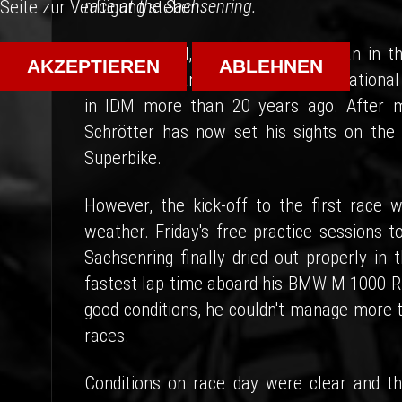
race at the Sachsenring.
Seite zur Verfügung stehen.
Last weekend, a new chapter began in the
AKZEPTIEREN
ABLEHNEN
Upper Bavarian is returning to the nationa
in IDM more than 20 years ago. After ma
Schrötter has now set his sights on the 
Superbike.
However, the kick-off to the first rac
weather. Friday's free practice sessions 
Sachsenring finally dried out properly in 
fastest lap time aboard his BMW M 1000 R
good conditions, he couldn't manage more t
races.
Conditions on race day were clear and t