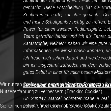
Änderungen vorgenommen. Leider hat die Wa
gebracht. Diese Entscheidung hat die Vort
Konkurrenten hatte, zunichte gemacht. Gene
und meine Schaltpunkte richtig zu treffen. 
Power für einen zweiten Podiumsplatz. Letz
Team getroffen haben und ich als Fahrer da
Katastrophe; vielmehr haben wir eine gute 
Informationen, die wir sammeln konnten, un
Ich freue mich schon darauf und werde wied
bin ich insgesamt zufrieden mit dem Verla
gutes Debüt in einer für mich neuen Meisters
Wir nutzen Cookies auf unserer Website. Einige von ihn
EN: Podium finish at 2026 EURO MOTO sea
Nutzererfahrung zu verbessern (Tracking Cookies).
On Sunday, Marcel Schrötter made a real
proving he's a top contender in his first na
Sie können selbst entscheiden, ob Sie die Cookies zula