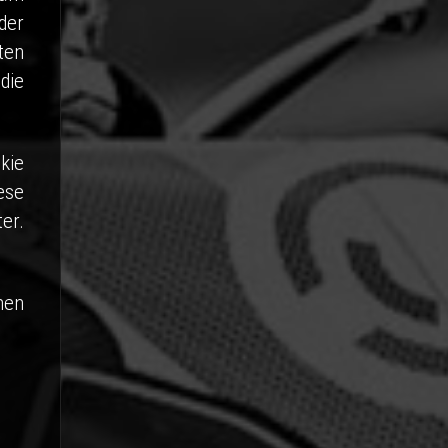
der
ten
die
kie
ese
er.
hen