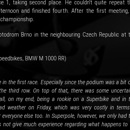
e 1, taking second place. He couldn't quite repeat t
ernoon and finished fourth. After the first meeting,
e championship.
otodrom Brno in the neighbouring Czech Republic at t
peedbikes, BMW M 1000 RR)
in the first race. Especially since the podium was a bit 
 the third row. On top of that, there was some uncertai
ll, on my end, being a rookie on a Superbike and in t
ad weather on Friday, which was very costly in terms
r everyone else too. In Superpole, however, we only had 
es not give much experience regarding what happens to 