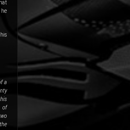
hat
 he
his
of a
nty
his
 of
two
the