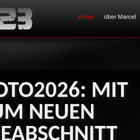
Home
über Marcel
TO2026:
MIT
UM
NEUEN
REABSCHNITT