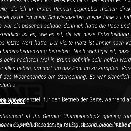
hl eines anderen Vorderreifens nicht den erhofften Sc
eile, die ich im ersten Rennen gegenüber meinen direk
rell hatte ich mehr Schwierigkeiten, meine Linie zu hal
Es war ein bisschen schade, denn ich hatte die Pace und 
tendlich ist es, wie es ist, da wir diese Entscheidung 
s letzte Wort hatte. Der vierte Platz ist immer noch ke
Schadensbegrenzung betrieben. Noch wichtiger ist, dass 
s beim nächsten Mal in Brünn definitiv sehr helfen werd
er alles geben, um dort um das Podium zu kämpfen. Vore
uf des Wochenendes am Sachsenring. Es war sicherlich 
chaft.»
en sind essenziell für den Betrieb der Seite, während a
son opener
 statement at the German Championship’s opening rou
tional Superbike season by taking second place in the fi
ssen möchten. Bitte beachten Sie, dass bei einer Ableh