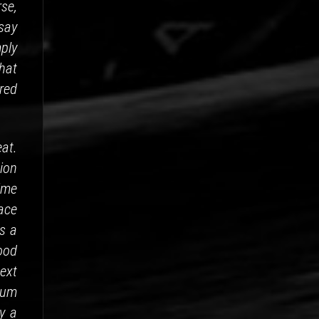
rse,
 say
ply
hat
red
at.
sion
time
pace
as a
good
ext
dium
y a