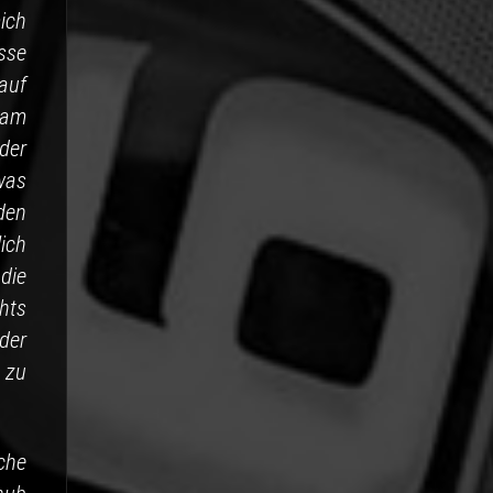
ich
sse
auf
 am
der
was
den
ich
die
hts
der
 zu
che