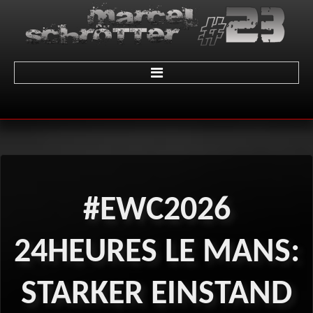
Home
über Marcel
Termine
#EWC2026
Galerie
01 - LeMans
24HEURES
LE
MANS:
02 - Sachsenring
STARKER
EINSTAND
03 - Brünn