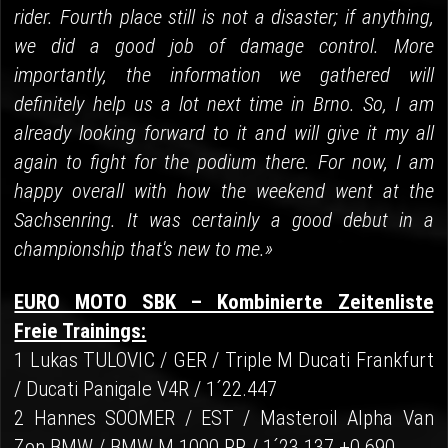
rider. Fourth place still is not a disaster; if anything,
we did a good job of damage control. More
importantly, the information we gathered will
definitely help us a lot next time in Brno. So, I am
already looking forward to it and will give it my all
again to fight for the podium there. For now, I am
happy overall with how the weekend went at the
Sachsenring. It was certainly a good debut in a
championship that's new to me.»
EURO MOTO SBK – Kombinierte Zeitenliste
Freie Trainings:
1 Lukas TULOVIC / GER / Triple M Ducati Frankfurt
/ Ducati Panigale V4R / 1´22.447
2 Hannes SOOMER / EST / Masteroil Alpha Van
Zon BMW / BMW M 1000 RR / 1´23.137 +0.690