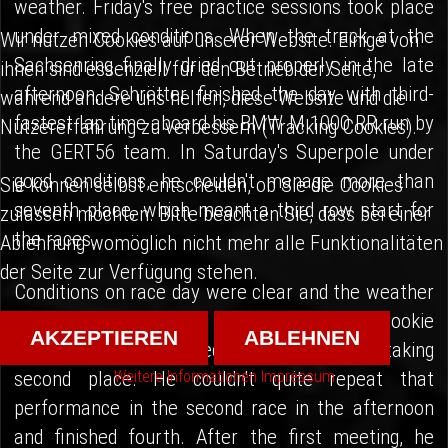
weather. Friday's free practice sessions took place
under mixed conditions. When the track at the
Wir nutzen Cookies auf unserer Website. Einige von
Sachsenring finally dried out properly in the late
ihnen sind essenziell für den Betrieb der Seite,
afternoon, Schrötter finished the day with third-
während andere uns helfen, diese Website und die
fastest lap time aboard his BMW M 1000 RR run by
Nutzererfahrung zu verbessern (Tracking Cookies).
the GERT56 team. In Saturday's Superpole under
good conditions, he couldn't manage more than
Sie können selbst entscheiden, ob Sie die Cookies
seventh place, which meant a third row start for
zulassen möchten. Bitte beachten Sie, dass bei einer
the races.
Ablehnung womöglich nicht mehr alle Funktionalitäten
der Seite zur Verfügung stehen.
Conditions on race day were clear and the weather
was beautiful. EURO MOTO Superbike rookie
AKZEPTIEREN
ABLEHNEN
Marcel Schrötter showed his class in Race 1, taking
Weitere Informationen
Impressum
second place. He couldn't quite repeat that
performance in the second race in the afternoon
and finished fourth. After the first meeting, he