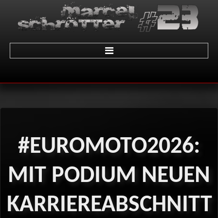
Home
über Marcel
Termine
#EUROMOTO2026:
Galerie
01 - LeMans
MIT
PODIUM
NEUEN
02 - Sachsenring
KARRIEREABSCHNITT
03 - Brünn