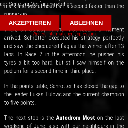
der Seite zur Verfügung stehen.
mark and was almost half a second faster than the
runner-up.
AKZEPTIEREN
ABLEHNEN
Then, on Sunday in the first race, his moment
Weitere Informationen
Impressum
arrived. Schrötter executed his strategy perfectly
and saw the chequered flag as the winner after 13
laps. In Race 2 in the afternoon, he pushed his
tyres a bit too hard, but still saw himself on the
podium for a second time in third place.
In the points table, Schrötter has closed the gap to
the leader Lukas Tulovic and the current champion
to five points.
The next stop is the
Autodrom Most
on the last
weekend of June, also with our neighbours in the