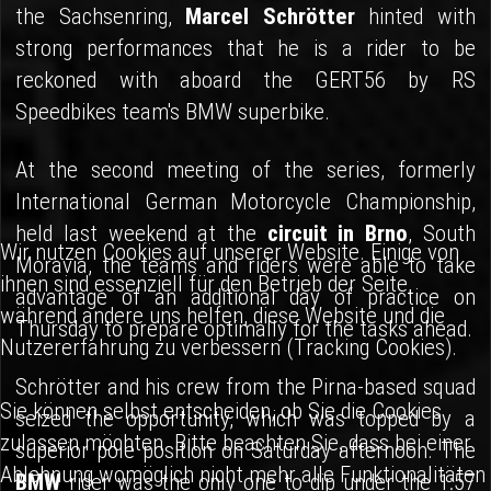
the Sachsenring,
Marcel Schrötter
hinted with
strong performances that he is a rider to be
reckoned with aboard the GERT56 by RS
Speedbikes team's BMW superbike.
At the second meeting of the series, formerly
International German Motorcycle Championship,
held last weekend at the
circuit in Brno
, South
Wir nutzen Cookies auf unserer Website. Einige von
Moravia, the teams and riders were able to take
ihnen sind essenziell für den Betrieb der Seite,
advantage of an additional day of practice on
während andere uns helfen, diese Website und die
Thursday to prepare optimally for the tasks ahead.
Nutzererfahrung zu verbessern (Tracking Cookies).
Schrötter and his crew from the Pirna-based squad
Sie können selbst entscheiden, ob Sie die Cookies
seized the opportunity, which was topped by a
zulassen möchten. Bitte beachten Sie, dass bei einer
superior pole position on Saturday afternoon. The
Ablehnung womöglich nicht mehr alle Funktionalitäten
BMW
rider was the only one to dip under the 1:57