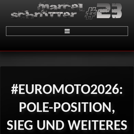
Home
über Marcel
Termine
#EUROMOTO2026:
Galerie
01 - LeMans
POLE-POSITION,
02 - Sachsenring
SIEG
UND
WEITERES
03 - Brünn