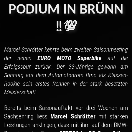
04 - Spa
PODIUM
IN
BRÜNN
05 - Suzuka
‼️💯
06 - Most
Sponsoren
Marcel Schrötter kehrte beim zweiten Saisonmeeting
Fanshop
der neuen
EURO MOTO Superbike
auf die
Erfolgsspur zurück. Der 33-Jährige gewann am
Sonntag auf dem Automotodrom Brno als Klassen-
Rookie sein erstes Rennen in der stark besetzten
Meisterschaft.
Bereits beim Saisonauftakt vor drei Wochen am
Sachsenring liess
Marcel Schrötter
mit starken
Leistungen anklingen, dass mit ihm auf dem BMW-