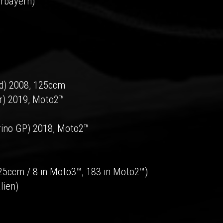
rbayern)
nd) 2008, 125ccm
ar) 2019, Moto2™
rino GP) 2018, Moto2™
125ccm / 8 in Moto3™, 183 in Moto2™)
lien)