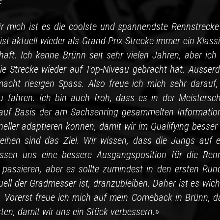
e
ür mich ist es die coolste und spannendste Rennstrecke
 aktuell wieder als Grand-Prix-Strecke immer ein Klassi
haft. Ich kenne Brünn seit sehr vielen Jahren, aber ich 
ie Strecke wieder auf Top-Niveau gebracht hat. Ausser
acht riesigen Spass. Also freue ich mich sehr darauf,
fahren. Ich bin auch froh, dass es in der Meistersch
s auf Basis der am Sachsenring gesammelten Informatio
ller adaptieren können, damit wir im Qualifying besser 
reihen sind das Ziel. Wir wissen, dass die Jungs auf e
üssen uns eine bessere Ausgangsposition für die Ren
passieren, aber es sollte zumindest in den ersten Run
ell der Gradmesser ist, dranzubleiben. Daher ist es wich
 Vorerst freue ich mich auf mein Comeback in Brünn, d
sten, damit wir uns ein Stück verbessern.»