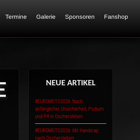
Termine
Galerie
Sponsoren
Fanshop
01 - LeMans
02 - Sachsenring
03 - Brünn
NEUE
ARTIKEL
E
04 - Spa
05 - Suzuka
#EUROMOTO2026: Nach
06 - Most
anfänglicher Unsicherheit, Podium
und P4 in Oschersleben
#EUROMOTO2026: Mit Handicap
nach Oschersleben