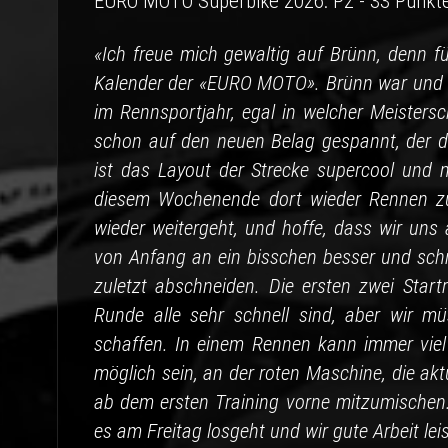
EURO MOTO Superbike 2026: P2 - 33 Punkt
«Ich freue mich gewaltig auf Brünn, denn f
Kalender der «EURO MOTO». Brünn war und ist
im Rennsportjahr, egal in welcher Meistersc
schon auf den neuen Belag gespannt, der d
ist das Layout der Strecke supercool und m
diesem Wochenende dort wieder Rennen zu 
wieder weitergeht, und hoffe, dass wir un
von Anfang an ein bisschen besser und schne
zuletzt abschneiden. Die ersten zwei Start
Runde alle sehr schnell sind, aber wir m
schaffen. In einem Rennen kann immer viel 
möglich sein, an der roten Maschine, die aktu
ab dem ersten Training vorne mitzumischen.
es am Freitag losgeht und wir gute Arbeit lei