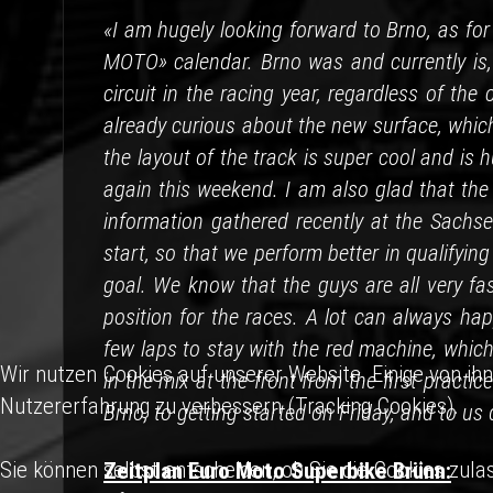
«I am hugely looking forward to Brno, as for
MOTO» calendar. Brno was and currently is, 
circuit in the racing year, regardless of t
already curious about the new surface, which
the layout of the track is super cool and is 
again this weekend. I am also glad that the
information gathered recently at the Sachse
start, so that we perform better in qualifying
goal. We know that the guys are all very fas
position for the races. A lot can always happ
few laps to stay with the red machine, which 
Wir nutzen Cookies auf unserer Website. Einige von ihn
in the mix at the front from the first pract
Nutzererfahrung zu verbessern (Tracking Cookies).
Brno, to getting started on Friday, and to us
Sie können selbst entscheiden, ob Sie die Cookies zula
Zeitplan Euro Moto Superbike Brünn: