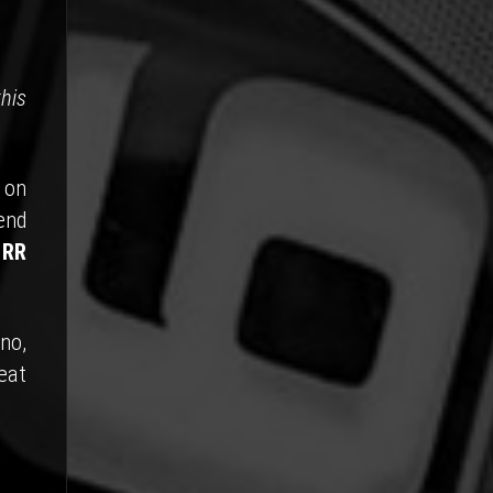
his
 on
end
 RR
no,
reat