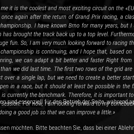
 me it is the coolest and most exciting circuit on the «
once again after the return of Grand Prix racing, a clas
he championship. I have known Brno for many years, but I
 has brought the track back up to a top level. Furthermo
huge fun. So, I am very much looking forward to racing t
 championship is continuing, and I hope that, based on 
nring, we can adapt a bit better and faster Right from 
 than we did last time. The first two rows of the grid are
t over a single lap, but we need to create a better star
en in a race, but it should at least be possible in the f
is currently the benchmark. Therefore, it is important t
en sind essenziell für den Betrieb der Seite, während a
ice session. For now, I am looking forward to my comebac
 doing a good job so that we can improve a little.»
ssen möchten. Bitte beachten Sie, dass bei einer Ableh