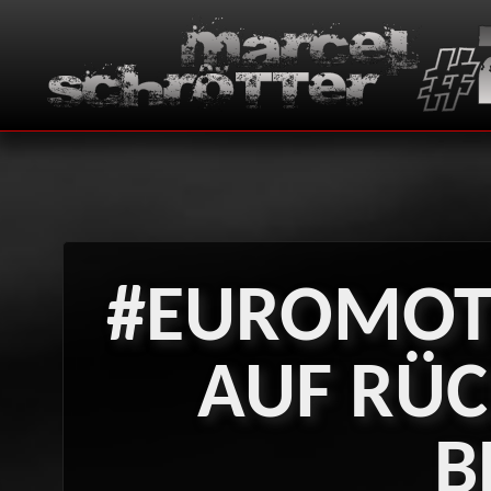
#EUROMOT
AUF
RÜC
B