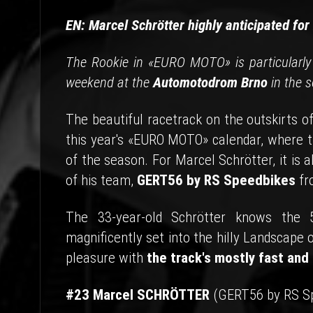
EN: Marcel Schrötter highly anticipated for 
The Rookie in «EURO MOTO» is particularly 
weekend at the
Automotodrom Brno
in the s
The beautiful racetrack on the outskirts o
this year's «EURO MOTO» calendar, where t
of the season. For Marcel Schrötter, it is
of his team,
GERT56 by RS Speedbikes
fr
The 33-year-old Schrötter knows the 5
magnificently set into the hilly Landscape o
pleasure with
the track's mostly fast and 
#23 Marcel SCHRÖTTER
(GERT56 by RS S