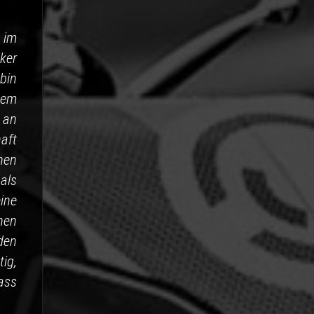
 im
ker
bin
dem
 an
aft
nen
als
ine
nen
den
tig,
ass