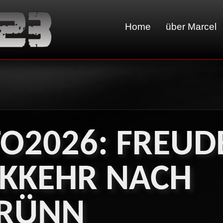
Home
über Marcel
O2026:
FREUD
KKEHR
NACH
RÜNN