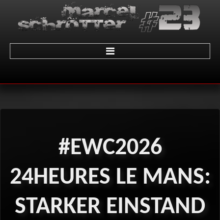
Home
über Marcel
Termine
#EWC2026
Galerie
01 - LeMans
24HEURES
LE
MANS:
02 - Sachsenring
STARKER
EINSTAND
03 - Brünn