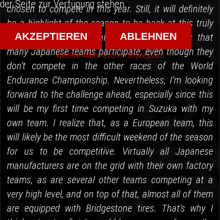
der Seite zur Verfügung stehen.
chosen to compete in this year. Still, it will definitely
be a highlight of the season to be back at this truly
AKZEPTIEREN
ABLEHNEN
unique event. What makes Suzuka special is that
many Japanese teams participate, even though they
Weitere Informationen
Impressum
don’t compete in the other races of the World
Endurance Championship. Nevertheless, I’m looking
forward to the challenge ahead, especially since this
will be my first time competing in Suzuka with my
own team. I realize that, as a European team, this
will likely be the most difficult weekend of the season
for us to be competitive. Virtually all Japanese
manufacturers are on the grid with their own factory
teams, as are several other teams competing at a
very high level, and on top of that, almost all of them
are equipped with Bridgestone tires. That’s why I