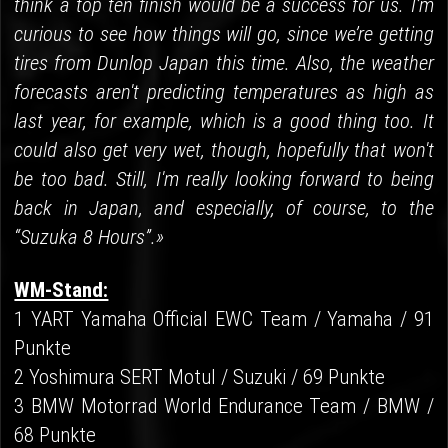
think a top ten finish would be a success for us. I’m
curious to see how things will go, since we’re getting
tires from Dunlop Japan this time. Also, the weather
forecasts aren't predicting temperatures as high as
last year, for example, which is a good thing too. It
could also get very wet, though, hopefully that won't
be too bad. Still, I'm really looking forward to being
back in Japan, and especially, of course, to the
“Suzuka 8 Hours”.»
WM-Stand:
1 YART Yamaha Official EWC Team / Yamaha / 91
Punkte
2 Yoshimura SERT Motul / Suzuki / 69 Punkte
3 BMW Motorrad World Endurance Team / BMW /
68 Punkte