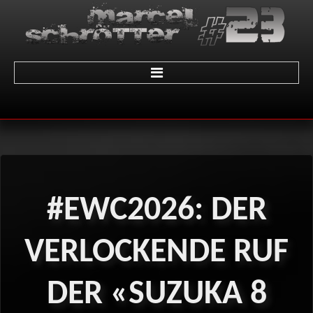
Home
über Marcel
Termine
#EWC2026:
DER
Galerie
01 - LeMans
VERLOCKENDE
RUF
02 - Sachsenring
DER
«SUZUKA
8
03 - Brünn