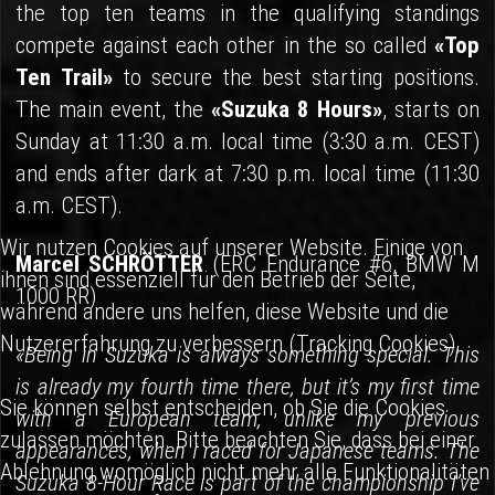
the top ten teams in the qualifying standings
compete against each other in the so called
«Top
Ten Trail»
to secure the best starting positions.
The main event, the
«Suzuka 8 Hours»
, starts on
Sunday at 11:30 a.m. local time (3:30 a.m. CEST)
and ends after dark at 7:30 p.m. local time (11:30
a.m. CEST).
Wir nutzen Cookies auf unserer Website. Einige von
Marcel SCHRÖTTER
(ERC Endurance #6, BMW M
ihnen sind essenziell für den Betrieb der Seite,
1000 RR)
während andere uns helfen, diese Website und die
Nutzererfahrung zu verbessern (Tracking Cookies).
«Being in Suzuka is always something special. This
is already my fourth time there, but it’s my first time
Sie können selbst entscheiden, ob Sie die Cookies
with a European team, unlike my previous
zulassen möchten. Bitte beachten Sie, dass bei einer
appearances, when I raced for Japanese teams. The
Ablehnung womöglich nicht mehr alle Funktionalitäten
Suzuka 8-Hour Race is part of the championship I’ve