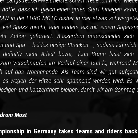
 Langstrecken-Weltmeisterschaft freue ich mich, wieder
offe, dass ich gleich einen guten Start hinlegen kann,
BMW in der EURO MOTO bisher immer etwas schwergefal
tiv viel Spass macht, aber anders als mit einem Superspo
ehr Action gefordert. Ausserdem unterscheidet sich 
nn und Spa – beides riesige Strecken –, sodass ich mich 
definitiv mehr Arbeit bevor, denn Brünn lässt sich v
t zum Verschnaufen im Verlauf einer Runde, während M
ch auf das Wochenende. Als Team sind wir gut aufgestel
ss es wegen der Hitze sehr spannend werden wird. Es w
rledigen und konzentriert bleiben, damit wir am Sonntag 
odrom Most
ampionship in Germany takes teams and riders back