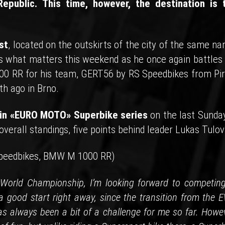
epublic. This time, however, the destination is 
st
, located on the outskirts of the city of the same na
ws what matters this weekend as he once again battles 
0 RR for his team, GERT56 by RS Speedbikes from Pir
h ago in Brno.
ry in «EURO MOTO» Superbike series
on the last Sunday
overall standings, five points behind leader Lukas Tulov
peedbikes, BMW M 1000 RR)
World Championship, I’m looking forward to competing
 good start right away, since the transition from the 
lways been a bit of a challenge for me so far. Howev