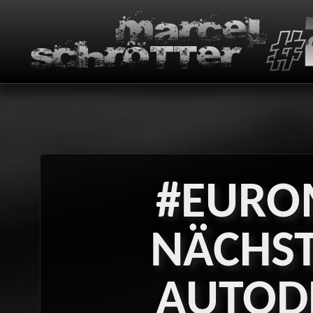
#EURO
NÄCHS
AUTO