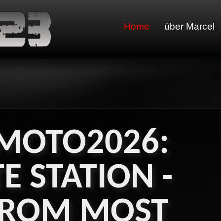
Home
über Marcel
MOTO2026:
TE
STATION
-
DROM
MOST