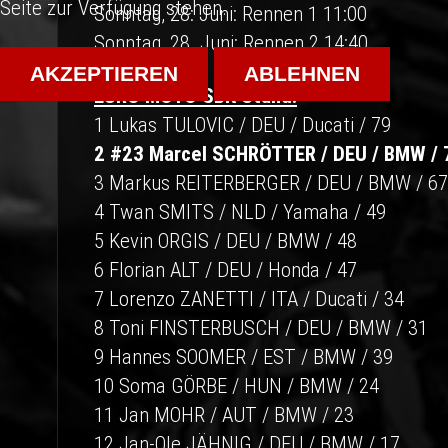
Seite zur Verfügung stehen.
Sonntag, 28: Juni: Rennen 1 11:00
Sonntag, 28. Juni: Rennen 2 14:40
AKZEPTIEREN
ABLEHNEN
EURO MOTO SBK Stand:
1 Lukas TULOVIC / DEU / Ducati / 79
2 #23 Marcel SCHRÖTTER / DEU / BMW / 
3 Markus REITERBERGER / DEU / BMW / 67
4 Twan SMITS / NLD / Yamaha / 49
5 Kevin ORGIS / DEU / BMW / 48
6 Florian ALT / DEU / Honda / 47
7 Lorenzo ZANETTI / ITA / Ducati / 34
8 Toni FINSTERBUSCH / DEU / BMW / 31
9 Hannes SOOMER / EST / BMW / 39
10 Soma GÖRBE / HUN / BMW / 24
11 Jan MOHR / AUT / BMW / 23
12 Jan-Ole JÄHNIG / DEU / BMW / 17