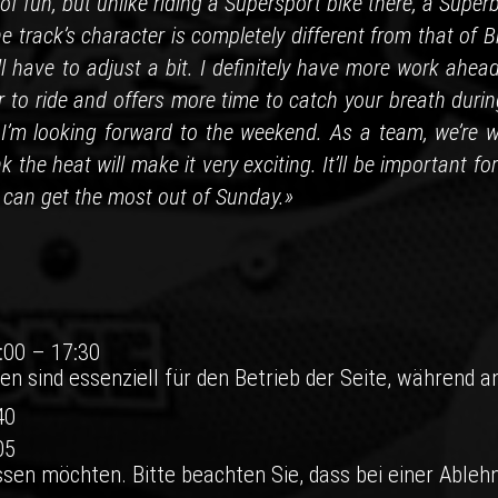
 of fun, but unlike riding a Supersport bike there, a Super
 track’s character is completely different from that of 
l have to adjust a bit. I definitely have more work ahea
to ride and offers more time to catch your breath durin
 I’m looking forward to the weekend. As a team, we’re we
k the heat will make it very exciting. It’ll be important fo
 can get the most out of Sunday.»
7:00 – 17:30
en sind essenziell für den Betrieb der Seite, während a
40
05
ssen möchten. Bitte beachten Sie, dass bei einer Ableh