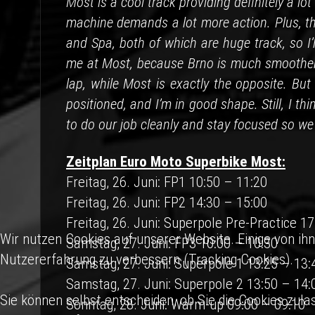
Most is a cool track providing definitely a lot
machine demands a lot more action. Plus, the
and Spa, both of which are huge track, so I’l
me at Most, because Brno is much smoother 
lap, while Most is exactly the opposite. But
positioned, and I’m in good shape. Still, I thin
to do our job cleanly and stay focused so we
Zeitplan Euro Moto Superbike Most:
Freitag, 26. Juni: FP1 10:50 – 11:20
Freitag, 26. Juni: FP2 14:30 – 15:00
Freitag, 26. Juni: Superpole Pre-Practice 1
Wir nutzen Cookies auf unserer Website. Einige von ihn
Samstag, 27. Juni: FP3 10:00 – 10:30
Nutzererfahrung zu verbessern (Tracking Cookies).
Samstag, 27. Juni: Superpole 1 13:25 – 13:
Samstag, 27. Juni: Superpole 2 13:50 – 14:
Sie können selbst entscheiden, ob Sie die Cookies zula
Sonntag, 28. Juni: Warm-up 09:00 – 09:10