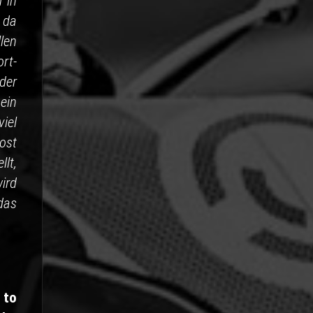
 in
 da
len
rt-
der
ein
iel
ost
lt,
ird
das
 to