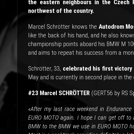
the eastern neighbours in the Czech R
northwest of the country.
Marcel Schrötter knows the
Autodrom Mo
like the back of his hand, and he also kno
championship points aboard his BMW M 100
and aims to repeat his success from a mont
Schrötter, 33,
celebrated his first victo
May and is currently in second place in the 
#23 Marcel SCHRÖTTER
(GERT56 by RS S
«After my last race weekend in Endurance 
EURO MOTO again. I hope I can get off to a
BMW to the BMW we use in EURO MOTO has a