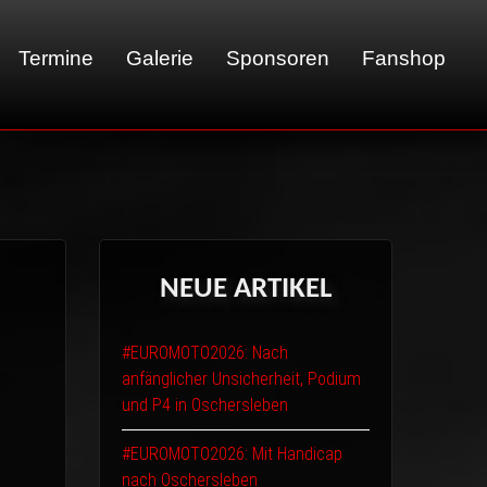
Termine
Galerie
Sponsoren
Fanshop
01 - LeMans
02 - Sachsenring
03 - Brünn
NEUE
ARTIKEL
04 - Spa
05 - Suzuka
#EUROMOTO2026: Nach
06 - Most
anfänglicher Unsicherheit, Podium
und P4 in Oschersleben
#EUROMOTO2026: Mit Handicap
nach Oschersleben