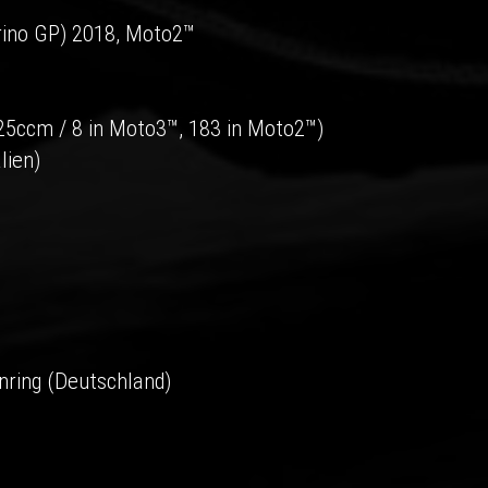
rino GP) 2018, Moto2™
125ccm / 8 in Moto3™, 183 in Moto2™)
lien)
ring (Deutschland)