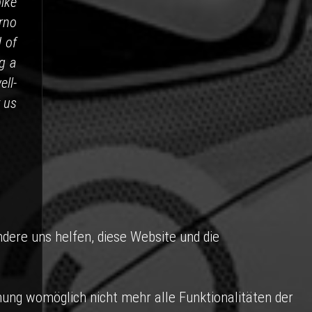
bike
Brno
d of
g a
ll-
r us
ndere uns helfen, diese Website und die
nung womöglich nicht mehr alle Funktionalitäten der