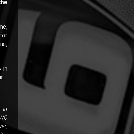
the
me,
for
na,
 in
ic.
 in
EWC
er,