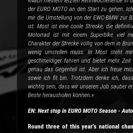
«Nach meinem letzten Rennwochenende in der
der EURO MOTO an den Start zu gehen. Ich h
mir die Umstellung von der EWC-BMW zur 
ist. Most ist eine coole Strecke, die defini
Motorrad ist mit einem Superbike viel m
Charakter der Strecke völlig von dem in Brü
wenig umstellen muss. In Most steht mir 
geschmeidiger fahren und bietet mehr Zei
genau das Gegenteil ist. Aber ich freue mi
sowie ich fit bin. Trotzdem denke ich, da
wichtig sein, dass wir unseren Job sauber e
Beste herausholen können.»
EN: Next stop in EURO MOTO Season - Aut
Round three of this year’s national ch