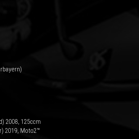
rbayern)
nd) 2008, 125ccm
ar) 2019, Moto2™