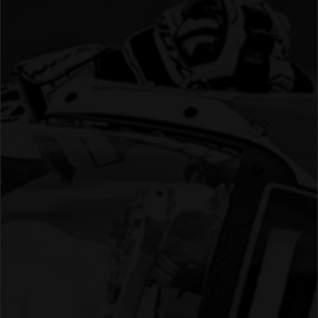
04 - Spa
05 - Suzuka
06 - Most
Sponsoren
Fanshop