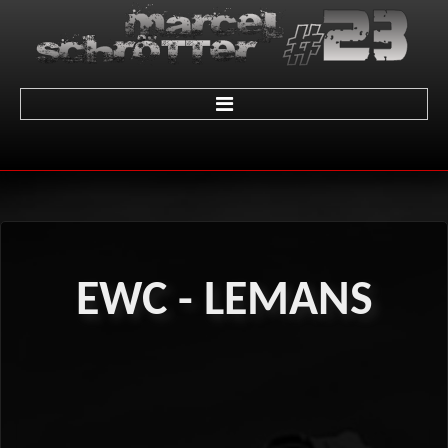
Home
über Marcel
Termine
EWC - LEMANS
Galerie
01 - LeMans
02 - Sachsenring
03 - Brünn